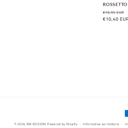
ROSSETTO
Prezzo
€10,95 EUR
di
€10,40 EU
listino
M
d
© 2026,
RW EDIZIONI
Powered by Shopify
Informativa sui rimborsi
In