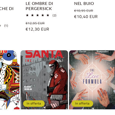
LE OMBRE DI
NEL BUIO
HE DI
PERGERSICK
Prezzo
Prezzo
€10,95 EUR
2
(2)
di
€10,40 EUR
scontato
recensioni
listino
Prezzo
Prezzo
€12,95 EUR
totali
1
(1)
di
€12,30 EUR
scontato
recensioni
Prezzo
totali
listino
scontato
In offerta
In offerta