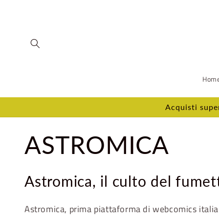
Vai
direttamente
ai contenuti
Hom
Acquisti supe
C
ASTROMICA
o
Astromica, il culto del fumet
l
Astromica, prima piattaforma di webcomics italia