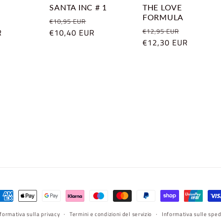
SANTA INC # 1
THE LOVE
FORMULA
Prezzo
Prezzo
Prezzo
€10,95 EUR
Prezzo
Prezzo
€12,95 EUR
R
scontato
di
€10,40 EUR
scontato
di
€12,30 EUR
scontato
listino
listino
etodi
i
formativa sulla privacy
Termini e condizioni del servizio
Informativa sulle sped