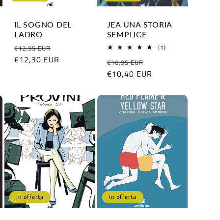
IL SOGNO DEL
JEA UNA STORIA
LADRO
SEMPLICE
ioni
Prezzo
Prezzo
1
(1)
€12,95 EUR
recensioni
di
€12,30 EUR
scontato
Prezzo
Prezzo
€10,95 EUR
totali
listino
di
€10,40 EUR
scontato
listino
In offerta
In offerta