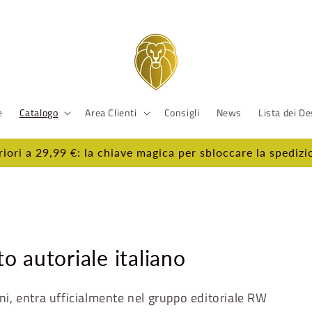
e
Catalogo
Area Clienti
Consigli
News
Lista dei De
riori a 29,99 €: la chiave magica per sbloccare la spediz
to autoriale italiano
ni, entra ufficialmente nel gruppo editoriale RW