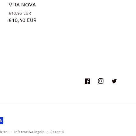
VITA NOVA
Prezzo
Prezzo
€10,95 EUR
di
€10,40 EUR
scontato
listino
Facebook
Instagram
Twitter
izioni
Informativa legale
Recapiti