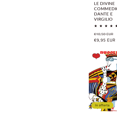
LE DIVINE
COMMEDIC
DANTE E
VIRGILIO
Prezzo
€10,50 EUR
di
€9,95 EUR
listino
In offerta