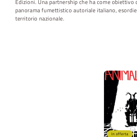
Edizioni. Una partnership che ha come obiettivo qu
l
panorama fumettistico autoriale italiano, esordien
territorio nazionale.
e
z
i
o
n
e
In offerta