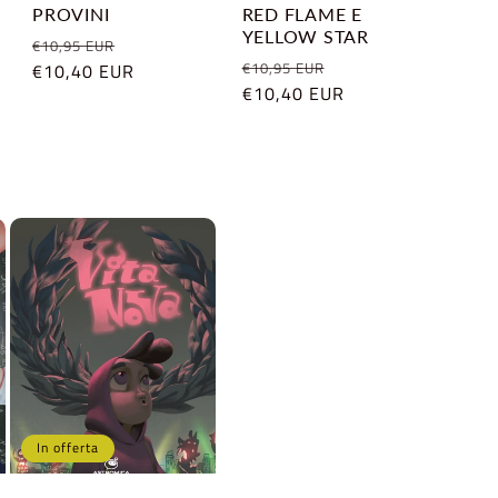
PROVINI
RED FLAME E
YELLOW STAR
Prezzo
Prezzo
€10,95 EUR
Prezzo
Prezzo
€10,95 EUR
di
€10,40 EUR
scontato
di
€10,40 EUR
scontato
listino
listino
In offerta